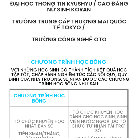
ĐẠI HỌC THÔNG TIN KYUSHYU / CAO ĐẲNG
NỮ SINH KORAN
TR
ƯỜNG TRUNG CẤP THƯƠNG MẠI QUỐC
TẾ TOKYO /
TRƯỜNG CÔNG NGHỆ OTO
CH
ƯƠNG TRÌNH HỌC BỔNG
VỚI NHỮNG HỌC SINH CÓ THÀNH TÍCH KẾT QUẢ HỌC
TẬP TỐT, CHẤP HÀNH NGHIÊM TÚC CÁC NỘI QUY, QUY
ĐỊNH CỦA NHÀ TRƯỜNG, SẼ NHẬN ĐƯỢC CÁC CHƯƠNG
TRÌNH HỌC BỔNG NHƯ SAU:
CHƯƠNG TRÌNH HỌC
BỔNG
TỔ CHỨC KHUYẾN HỌC
DÀNH CHO HỌC SINH, SINH
TỔ CHỨC KHUYẾN HỌC
VIÊN NƯỚC NGOÀI DO TỔ
NHẬT BẢN
SỐ
CHỨC TƯ NHÂN TÀI TRỢ
SỐ
TIỀN 3MAN/THÁNG,