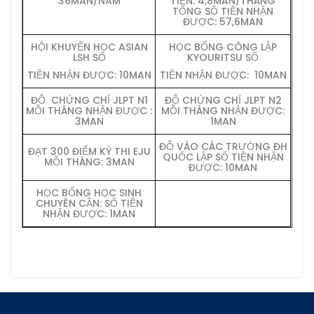
36MAN/NĂM
TIỀN: 4,8MAN/THÁNG
TỔNG SỐ TIỀN NHẬN
ĐƯỢC: 57,6MAN
HỘI KHUYẾN HỌC ASIAN
HỌC BỔNG CÔNG LẬP
LSH
SỐ
KYOURITSU
SỐ
TIỀN NHẬN ĐƯỢC: 10MAN
TIỀN NHẬN ĐƯỢC: 10MAN
ĐỖ CHỨNG CHỈ JLPT N1
ĐỖ CHỨNG CHỈ JLPT N2
MỖI THÁNG NHẬN ĐƯỢC :
MỖI THÁNG NHẬN ĐƯỢC:
3MAN
1MAN
ĐỖ VÀO CÁC TRƯỜNG ĐH
ĐẠT 300 ĐIỂM KỲ THI EJU
QUỐC LẬP
SỐ TIỀN NHẬN
MỖI THÁNG: 3MAN
ĐƯỢC: 10MAN
HỌC BỔNG HỌC SINH
CHUYÊN CẦN:
SỐ TIỀN
NHẬN ĐƯỢC: 1MAN