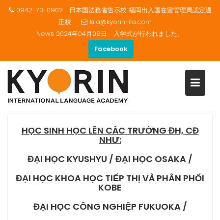
0942-73-0902 日本国法務省告示校 福岡出入国在留管理局認定適
正校
kila@kyorin-ila.com
News
2024年04月09日 入学式が行われました。
Facebook
HỌC SINH HỌC LÊN CÁC
Skip
TRƯỜNG ĐH, CĐ NHƯ
to
content
Home
HỌC SINH HỌC LÊN CÁC TRƯỜNG ĐH, CĐ NHƯ
H
ỌC SINH HỌC LÊN CÁC TRƯỜNG ĐH, CĐ
NHƯ:
ĐẠI HỌC KYUSHYU / ĐẠI HỌC OSAKA /
ĐẠI HỌC KHOA HỌC TIẾP THỊ VÀ PHÂN PHỐI
KOBE
ĐẠI HỌC CÔNG NGHIỆP FUKUOKA /