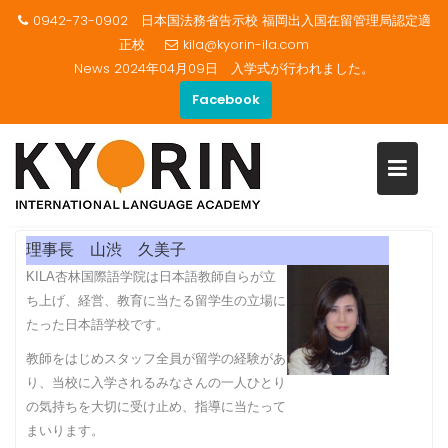
0942-73-0902 日本国法務省告示校 福岡出入国在留管理局認定適
正校
kila@kyorin-ila.com
News
2024年04月09日 入学式が行われました。
Facebook
Skip
ご挨拶
to
content
Home
学校紹介
ご挨拶
理事長 山渋 久美子
KILA杏林国際語学院は日本語教師自らが立
ち上げ、経営、教育に当たる留学生の立場に
たった日本語学校です。
教師をはじめスタッフ全員が留学の経験があ
り、当校に入学されるみなさんの一人ひとり
の気持ちを大切に受け止め、指導に当たって
まいります。