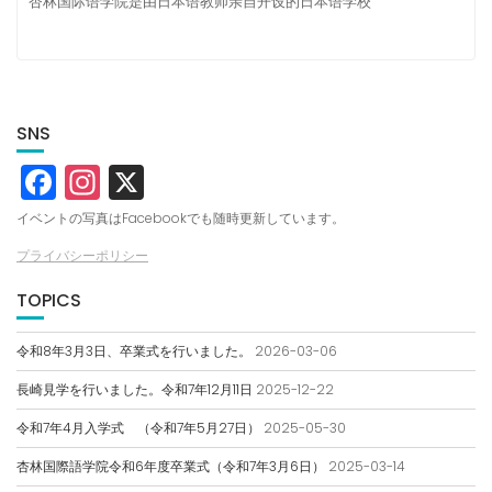
杏林国际语学院是由日本语教师亲自开设的日本语学校
SNS
F
In
X
a
st
イベントの写真はFacebookでも随時更新しています。
c
a
プライバシーポリシー
e
g
TOPICS
b
r
o
a
令和8年3月3日、卒業式を行いました。
2026-03-06
o
m
長崎見学を行いました。令和7年12月11日
2025-12-22
k
令和7年4月入学式 （令和7年5月27日）
2025-05-30
杏林国際語学院令和6年度卒業式（令和7年3月6日）
2025-03-14