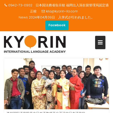
0942-73-0902 日本国法務省告示校 福岡出入国在留管理局認定適
正校
kila@kyorin-ila.com
News
2024年04月09日 入学式が行われました。
Facebook
Skip
中文
to
content
Home
中文